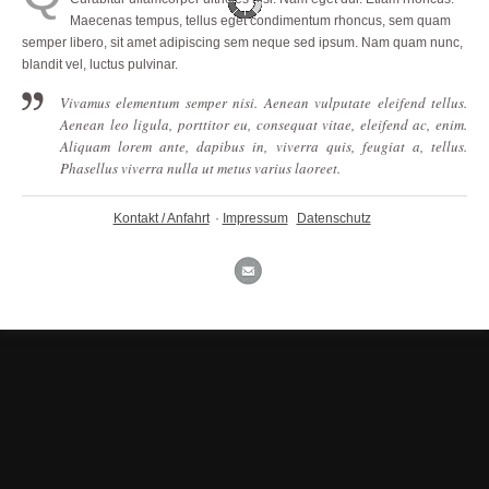
Maecenas tempus, tellus eget condimentum rhoncus, sem quam
semper libero, sit amet adipiscing sem neque sed ipsum. Nam quam nunc,
blandit vel, luctus pulvinar.
Vivamus elementum semper nisi. Aenean vulputate eleifend tellus.
Aenean leo ligula, porttitor eu, consequat vitae, eleifend ac, enim.
Aliquam lorem ante, dapibus in, viverra quis, feugiat a, tellus.
Phasellus viverra nulla ut metus varius laoreet.
Kontakt / Anfahrt
·
Impressum
Datenschutz