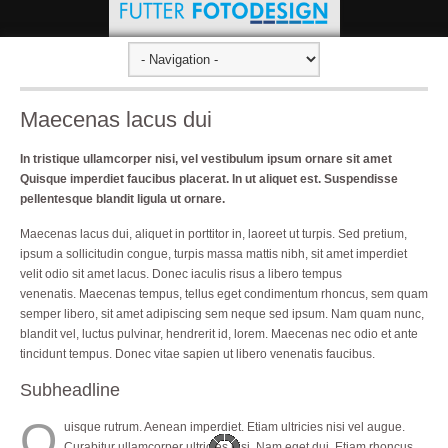
Maecenas lacus dui
In tristique ullamcorper nisi, vel vestibulum ipsum ornare sit amet
Quisque imperdiet faucibus placerat. In ut aliquet est. Suspendisse
pellentesque blandit ligula ut ornare.
Maecenas lacus dui, aliquet in porttitor in, laoreet ut turpis. Sed pretium,
ipsum a sollicitudin congue, turpis massa mattis nibh, sit amet imperdiet
velit odio sit amet lacus. Donec iaculis risus a libero tempus
venenatis. Maecenas tempus, tellus eget condimentum rhoncus, sem quam
semper libero, sit amet adipiscing sem neque sed ipsum. Nam quam nunc,
blandit vel, luctus pulvinar, hendrerit id, lorem. Maecenas nec odio et ante
tincidunt tempus. Donec vitae sapien ut libero venenatis faucibus.
Subheadline
Q
uisque rutrum. Aenean imperdiet. Etiam ultricies nisi vel augue.
Curabitur ullamcorper ultricies nisi. Nam eget dui. Etiam rhoncus.